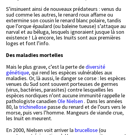
S’insinuent ainsi de nouveaux prédateurs : venus du
sud comme les autres, le renard roux affame ou
extermine son cousin le renard blanc polaire, tandis
que l’orque épaulard (ou baleine tueuse) s’attaque au
narval et au béluga, lesquels ignoraient jusque là son
existence ! Là encore, les Inuits sont aux premières
loges et font l’info.
Des maladies mortelles
Mais le plus grave, c’est la perte de
diversité
génétique
, qui rend les espèces vulnérables aux
maladies. Or, là aussi, le danger se corse : les espèces
venues du Sud sont souvent porteuses de germes
(virus, bactéries, parasites) contre lesquelles les
espèces nordiques n’ont aucune immunité rappelle le
pathologiste canadien
Ole Nielsen
. Dans les années
80, la
trichinellose
passe du renard et de l’ours vers le
morse, puis vers l’homme. Mangeurs de viande crue,
les Inuit en meurent.
En 2000, Nielsen voit arriver la
brucellose
(ou