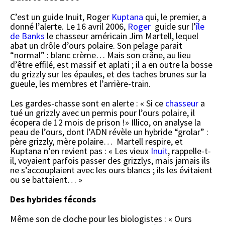
C’est un guide Inuit, Roger
Kuptana
qui, le premier, a
donné l’alerte. Le 16 avril 2006,
Roger
guide sur l’
île
de Banks
le chasseur américain Jim Martell, lequel
abat un drôle d’ours polaire. Son pelage parait
“normal” : blanc crème… Mais son crâne, au lieu
d’être effilé, est massif et aplati ; il a en outre la bosse
du grizzly sur les épaules, et des taches brunes sur la
gueule, les membres et l’arrière-train.
Les gardes-chasse sont en alerte : « Si ce
chasseur
a
tué un grizzly avec un permis pour l’ours polaire, il
écopera de 12 mois de prison !» Illico, on analyse la
peau de l’ours, dont l’ADN révèle un hybride “grolar” :
père grizzly, mère polaire… Martell respire, et
Kuptana n’en revient pas : « Les vieux
Inuit
, rappelle-t-
il, voyaient parfois passer des grizzlys, mais jamais ils
ne s’accouplaient avec les ours blancs ; ils les évitaient
ou se battaient… »
Des hybrides féconds
Même son de cloche pour les biologistes : « Ours