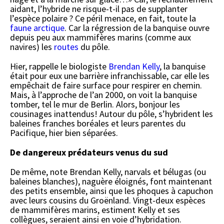
aidant, l’hybride ne risque-t-il pas de supplanter
l’espèce polaire ? Ce péril menace, en fait, toute la
faune arctique
. Car la régression de la banquise ouvre
depuis peu aux mammifères marins (comme aux
navires) les
routes
du pôle.
Hier, rappelle le biologiste
Brendan Kelly
, la banquise
était pour eux une barrière infranchissable, car elle les
empêchait de faire surface pour respirer en chemin.
Mais, à l’approche de l’an 2000, on voit la banquise
tomber, tel le mur de Berlin. Alors, bonjour les
cousinages inattendus! Autour du pôle, s’hybrident les
baleines franches boréales et leurs parentes du
Pacifique, hier bien séparées.
De dangereux prédateurs venus du sud
De même, note Brendan Kelly, narvals et bélugas (ou
baleines blanches), naguère éloignés, font maintenant
des petits ensemble, ainsi que les phoques à capuchon
avec leurs cousins du Groënland. Vingt-deux espèces
de mammifères marins, estiment Kelly et ses
collègues, seraient ainsi en voie d’hybridation.