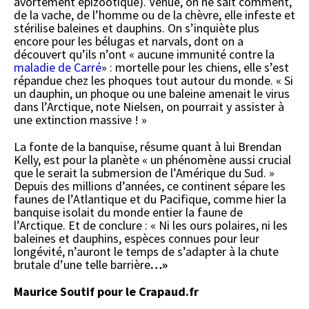
avortement épizootique). Venue, on ne sait comment,
de la vache, de l’homme ou de la chèvre, elle infeste et
stérilise baleines et dauphins. On s’inquiète plus
encore pour les bélugas et narvals, dont on a
découvert qu’ils n’ont « aucune immunité contre la
maladie de Carré
» : mortelle pour les chiens, elle s’est
répandue chez les phoques tout autour du monde. « Si
un dauphin, un phoque ou une baleine amenait le virus
dans l’Arctique, note Nielsen, on pourrait y assister à
une extinction massive ! »
La fonte de la banquise, résume quant à lui Brendan
Kelly, est pour la planète « un phénomène aussi crucial
que le serait la submersion de l’Amérique du Sud. »
Depuis des millions d’années, ce continent sépare les
faunes de l’Atlantique et du Pacifique, comme hier la
banquise isolait du monde entier la faune de
l’Arctique. Et de conclure : « Ni les ours polaires, ni les
baleines et dauphins, espèces connues pour leur
longévité, n’auront le temps de s’adapter à la chute
brutale d’une telle barrière
…»
Maurice Soutif pour le Crapaud.fr