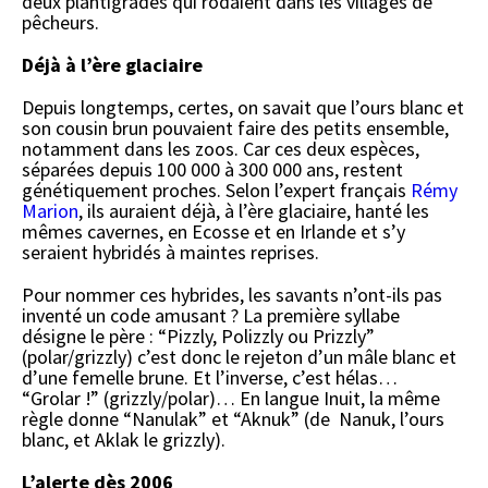
deux plantigrades qui rodaient dans les villages de
pêcheurs.
Déjà à l’ère glaciaire
Depuis longtemps, certes, on savait que l’ours blanc et
son cousin brun pouvaient faire des petits ensemble,
notamment dans les zoos. Car ces deux espèces,
séparées depuis 100 000 à 300 000 ans, restent
génétiquement proches. Selon l’expert français
Rémy
Marion
, ils auraient déjà, à l’ère glaciaire, hanté les
mêmes cavernes, en Ecosse et en Irlande et s’y
seraient hybridés à maintes reprises.
Pour nommer ces hybrides, les savants n’ont-ils pas
inventé un code amusant ? La première syllabe
désigne le père : “Pizzly, Polizzly ou Prizzly”
(polar/grizzly) c’est donc le rejeton d’un mâle blanc et
d’une femelle brune. Et l’inverse, c’est hélas…
“Grolar !” (grizzly/polar)… En langue Inuit, la même
règle donne “Nanulak” et “Aknuk” (de Nanuk, l’ours
blanc, et Aklak le grizzly).
L’alerte dès 2006