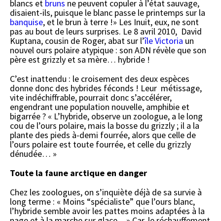
blancs et
bruns
ne peuvent copuler à l’état sauvage,
disaient-ils, puisque le blanc passe le printemps sur la
banquise
, et le brun à terre !» Les Inuit, eux, ne sont
pas au bout de leurs surprises. Le 8 avril 2010, David
Kuptana, cousin de Roger, abat sur l’
île Victoria
un
nouvel ours polaire atypique : son ADN révèle que son
père est grizzly et sa mère… hybride !
C’est inattendu : le croisement des deux espèces
donne donc des hybrides féconds ! Leur métissage,
vite indéchiffrable, pourrait donc s’accélérer,
engendrant une population nouvelle, amphibie et
bigarrée ? « L’hybride, observe un zoologue, a le long
cou de l’ours polaire, mais la bosse du grizzly ; il a la
plante des pieds à-demi fourrée, alors que celle de
l’ours polaire est toute fourrée, et celle du grizzly
dénudée… »
Toute la faune arctique en danger
Chez les zoologues, on s’inquiète déjà de sa survie à
long terme : « Moins “spécialiste” que l’ours blanc,
l’hybride semble avoir les pattes moins adaptées à la
nage et à la marche sur glace…» Car, le réchauffement