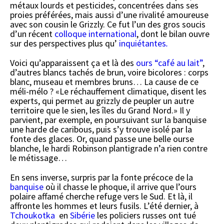
métaux lourds et pesticides, concentrées dans ses
proies préférées, mais aussi d’une rivalité amoureuse
avec son cousin le Grizzly. Ce fut l’un des gros soucis
d’un récent
colloque international
, dont le bilan ouvre
sur des perspectives plus qu’
inquiétantes
.
Voici qu’apparaissent ça et là des
ours “café au lait”
,
d’autres blancs tachés de brun, voire bicolores : corps
blanc, museau et membres bruns… La cause de ce
méli-mélo ? «Le réchauffement climatique, disent les
experts, qui permet au grizzly de peupler un autre
territoire que le sien, les îles du Grand Nord.» Il y
parvient, par exemple, en poursuivant sur la banquise
une harde de caribous, puis s’y trouve isolé par la
fonte des glaces. Or, quand passe une belle ourse
blanche, le hardi Robinson plantigrade n’a rien contre
le métissage…
En sens inverse, surpris par la fonte précoce de la
banquise
où il chasse le phoque, il arrive que l’ours
polaire affamé cherche refuge vers le Sud. Et là, il
affronte les hommes et leurs fusils. L’été dernier, à
Tchoukotka
en
Sibérie
les policiers russes ont tué