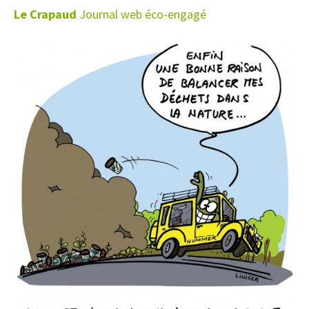
Le Crapaud
Journal web éco-engagé