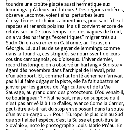
toundra une croûte glacée aussi hermétique aux
lemmings qu’à leurs prédateurs ! Des régions entières,
observe Lecomte, voient ainsi perturbés leurs
écosystèmes et chaînes alimentaires, poussant à l’exil
rapaces et renards polaires. Mais il convient encore de
relativiser : « De tous temps, lors des vagues de froid,
on a vu des harfangs “excentriques” migrer très au
Sud.» On en a vu errer en Californie, au Texas, en
Géorgie. Là, au lieu de se gaver de lemmings comme
dans la toundra, ces strigidés se nourrissent de leurs
cousins campagnols, ou d’oiseaux. L’hiver dernier,
record historique, on a observé un harfang « Sudiste »
égaré dès novembre dans l’archipel de Hawaï, près
d’un aéroport. Et, comme l’autorité aérienne n’arrivait
pas à lui faire dégager la piste, elle l’a fait abattre en
janvier par les gardes de l’Agriculture et de la Vie
Sauvage, au grand dam des protecteurs. D’où venait-il,
ce bourlingueur ? « Nul ne sait, mais on suppose qu’il
n’est pas arrivé là à tire d’ailes, avance Cornelia Carrier,
peut-être a-t-il fait du stop en se posant dans la soute
d’un avion-cargo « . « Pour l’Europe, le plus loin au Sud
que soit allée l’espèce, c’est la Suisse et peut-être la
Slovénie », note le photographe Louis-Marie Préau. En