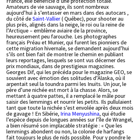
France, elle bénéficie d’une protection totale.
Amateurs de vie sauvage, ils sont nombreux
aujourd’hui à s’entasser en mars dans des autocars ,
du côté de
Saint-Vallier
( Québec), pour shooter au
plus près, alignés dans la neige, le roi ou la reine de
l’Arctique – emblème aviaire de la province,
heureusement peu farouche. Les photographes
français Préau et Munier, qui furent les pionniers de
cette migration hivernale, se demandent aujourd’hui
s’ils ont bien fait de montrer le chemin en publiant
leurs reportages, lesquels se sont vus décerner des
prix mondiaux, dans de prestigieux magazines.
Georges Dif, qui les précéda pour le magazine GEO, se
souvient avec émotion des solitudes d’Alaska, où il
arpentait seul la toundra parmi les Inuits. Un jour, le
père d’une nichée est mort à la chasse. Alors, se
mettant à quatre pattes, il a remplacé le mâle pour
saisir des lemmings et nourrir les petits. Ils pullulaient
tant que toute la nichée s’est envolée après deux mois
de gavage ! En Sibérie,
Irina Menyushina
, qui étudie
l’espèce depuis de longues années sur l’île de Wrangel,
a bien résumé son implacable stratégie : « Que les
lemmings abondent ou non, la colonie de harfangs
fait toujours le plus de nids possible. Pour y pondre le