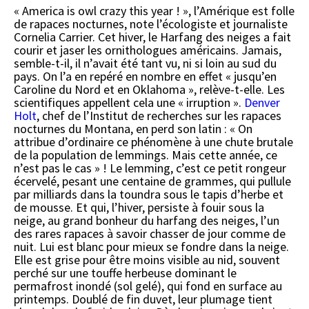
« America is owl crazy this year ! », l’Amérique est folle
de rapaces nocturnes, note l’écologiste et journaliste
Cornelia Carrier. Cet hiver, le Harfang des neiges a fait
courir et jaser les ornithologues américains. Jamais,
semble-t-il, il n’avait été tant vu, ni si loin au sud du
pays. On l’a en repéré en nombre en effet « jusqu’en
Caroline du Nord et en Oklahoma », relève-t-elle. Les
scientifiques appellent cela une « irruption ».
Denver
Holt
, chef de l’Institut de recherches sur les rapaces
nocturnes du Montana, en perd son latin : « On
attribue d’ordinaire ce phénomène à une chute brutale
de la population de lemmings. Mais cette année, ce
n’est pas le cas » ! Le lemming, c’est ce petit rongeur
écervelé, pesant une centaine de grammes, qui pullule
par milliards dans la toundra sous le tapis d’herbe et
de mousse. Et qui, l’hiver, persiste à fouir sous la
neige, au grand bonheur du harfang des neiges, l’un
des rares rapaces à savoir chasser de jour comme de
nuit. Lui est blanc pour mieux se fondre dans la neige.
Elle est grise pour être moins visible au nid, souvent
perché sur une touffe herbeuse dominant le
permafrost inondé (sol gelé), qui fond en surface au
printemps. Doublé de fin duvet, leur plumage tient