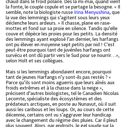
chaud dans le froid polaire. Dès la mi-mai, quand vient
la fonte, le couple copule et se partage la besogne. « Il
semble, note la biologiste russe
Irina Menyushina
, que
la vue des lemmings qui s’agitent sous leurs yeux
déclenche leurs ardeurs. » Il chasse, plane en rase-
mottes et fond sur sa proie en silence. Tandis qu’elle
couve et dépèce les proies pour les petits. La densité
des lemmings ayant explosé l’an dernier, les harfangs
ont pu élever en moyenne sept petits par nid ! C’est
peut-être pourquoi tant de juvéniles harfangs ont
survécu et ont dû partir vers le Sud pour se nourrir…»,
selon Holt et ses collègues.
Mais si les lemmings abondaient encore, pourquoi
tant de jeunes Harfangs n’y sont-ils pas restés ? «
Parce qu’ils sont moins aguerris que leurs aînés aux
froids extrêmes et à la chasse dans la neige »,
précisent d’autres biologistes, tel le Canadien Nicolas
Lecomte, spécialiste des écosystèmes et des
prédateurs arctiques, en poste au Nunavut, où il suit
aussi les caribous et les loups. Or, au cours de cette
décennie, certains ont vu s’aggraver leur handicap
avec le changement du régime des pluies. Car il pleut
plus souvent. Alors, par endroits, le gel soude sur la