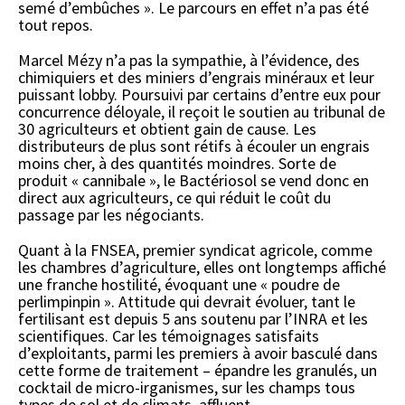
semé d’embûches ». Le parcours en effet n’a pas été
tout repos.
Marcel Mézy n’a pas la sympathie, à l’évidence, des
chimiquiers et des miniers d’engrais minéraux et leur
puissant lobby. Poursuivi par certains d’entre eux pour
concurrence déloyale, il reçoit le soutien au tribunal de
30 agriculteurs et obtient gain de cause. Les
distributeurs de plus sont rétifs à écouler un engrais
moins cher, à des quantités moindres. Sorte de
produit « cannibale », le Bactériosol se vend donc en
direct aux agriculteurs, ce qui réduit le coût du
passage par les négociants.
Quant à la FNSEA, premier syndicat agricole, comme
les chambres d’agriculture, elles ont longtemps affiché
une franche hostilité, évoquant une « poudre de
perlimpinpin ». Attitude qui devrait évoluer, tant le
fertilisant est depuis 5 ans soutenu par l’INRA et les
scientifiques. Car les témoignages satisfaits
d’exploitants, parmi les premiers à avoir basculé dans
cette forme de traitement – épandre les granulés, un
cocktail de micro-irganismes, sur les champs tous
types de sol et de climats, affluent.