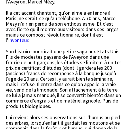
l’Aveyron, Marcel Mézy.
Il a cet accent chantant, qu’on aime à entendre à
Paris, ne serait-ce qu’au téléphone. A 70 ans, Marcel
Mezy n’a rien perdu de son enthousiasme. Et c’est
avec fierté qu’il montre aux visiteurs dans ses larges
mains ce compost révolutionnaire, dont il est
l’
inventeur
.
Son histoire nourrirait une petite saga aux Etats Unis.
Fils de modestes paysans de l’Aveyron dans une
fratrie de huit garçons, les études se limitent à un 1er
prix de certificat d’études (dont il gardera les 200
(anciens) francs de récompense à la banque jusqu’à
l’âge de 20 ans. Certes il y aurait bien le séminaire,
mais il refuse. Il entre dans ce qu’on appelle la vraie
vie, vend de la limonade. Son attachement à la terre
ne lui a jamais manqué, il se convertit bientôt dans un
commerce d’engrais et de matériel agricole. Puis de
produits biologiques.
Lui revient alors ses observations sur l’humus au pied
des arbres, lorsqu’enfant il gardait les moutons et se
promenait dans la forêt. Cet humus, qui donne de la