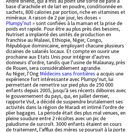
André Briend, qui a mis au point une sorte de pâte à
base d’arachide et de lait en poudre, conditionnée en
sachets, 800 calories par portion, riche en vitamines et
minéraux. A raison de 2 par jour, les doses «
Plumpy’nut
» sont confiées à la maman et la prise de
poids est rapide. Pour être au plus près des besoins,
Nutriset a implanté des unités de production en
franchise au Malawi, Ethiopie, Niger, Congo,
République dominicaine, employant chacune plusieurs
dizaines de salariés locaux. Et compte en ouvrir une
prochaine aux Etats Unis pour intégrer d’autres
donneurs d’ordre, tandis que l’usine de Malaunay, près
de Rouen, sera considérablement agrandie.
Au Niger, l’Ong
Médecins sans frontières
a acquis une
expérience fort intéressante avec Plumpy’nut, lui
permettant de remettre sur pied plus de 250 000
enfants depuis 2005, jusqu’à ses récents déboires avec
le gouvernement du pays, qui, en juillet dernier,
rapporte Vsd, a décidé de suspendre brutalement ses
activités dans la région de Maradi et intimé l’ordre de
plier bagages. La période était des plus mal venues, en
pleine soudure entre 2 récoltes avec un pic de
paludisme de surcroît. 3000 enfants étaient en cours
de traitement, l’afflux des mères se poursuit à la porte