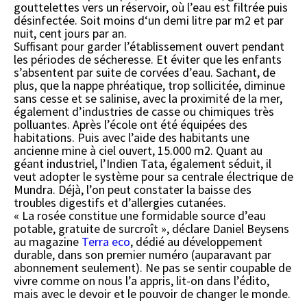
gouttelettes vers un réservoir, où l’eau est filtrée puis
désinfectée. Soit moins d‘un demi litre par m2 et par
nuit, cent jours par an.
Suffisant pour garder l’établissement ouvert pendant
les périodes de sécheresse. Et éviter que les enfants
s’absentent par suite de corvées d’eau. Sachant, de
plus, que la nappe phréatique, trop sollicitée, diminue
sans cesse et se salinise, avec la proximité de la mer,
également d’industries de casse ou chimiques très
polluantes. Après l’école ont été équipées des
habitations. Puis avec l’aide des habitants une
ancienne mine à ciel ouvert, 15.000 m2. Quant au
géant industriel, l’Indien Tata, également séduit, il
veut adopter le système pour sa centrale électrique de
Mundra. Déjà, l’on peut constater la baisse des
troubles digestifs et d’allergies cutanées.
« La rosée constitue une formidable source d’eau
potable, gratuite de surcroît », déclare Daniel Beysens
au magazine
Terra eco
, dédié au développement
durable, dans son premier numéro (auparavant par
abonnement seulement). Ne pas se sentir coupable de
vivre comme on nous l’a appris, lit-on dans l’édito,
mais avec le devoir et le pouvoir de changer le monde.